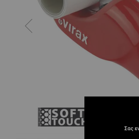
Σας ε