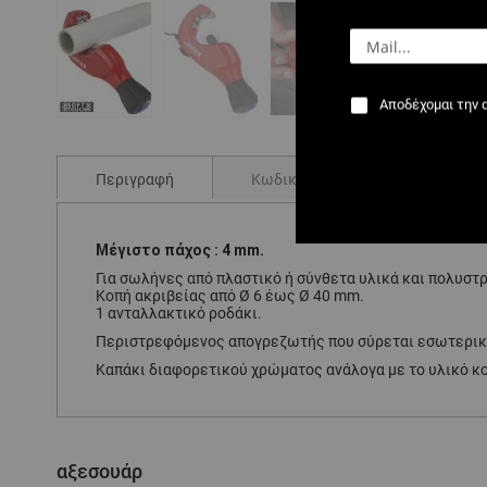
Αποδέχομαι την 
Μετάβαση
στην
αρχή
Περιγραφή
Κωδικοί
Σχόλια
της
συλλογής
εικόνων
Μέγιστο πάχος : 4 mm.
Για σωλήνες από πλαστικό ή σύνθετα υλικά και πολυστ
Κοπή ακριβείας από Ø 6 έως Ø 40 mm.
1 ανταλλακτικό ροδάκι.
Περιστρεφόμενος απογρεζωτής που σύρεται εσωτερικά
Καπάκι διαφορετικού χρώματος ανάλογα με το υλικό κ
αξεσουάρ