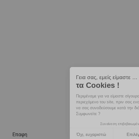
Γεια σας, εμείς είμαστε …
τα Cookies !
Περιμέναμε για να είμαστε σίγουροι ότι
σας ενδιαφέρει το περιεχόμενο του
site, πριν σας ενοχλήσουμε. Όμως θα θέλαμε να σας
συνοδεύσουμε κατά την διάρκεια της επίσκεψής σας. Συμφωνείτε
?
Συναίνεση επιβεβαιωμένη από
Eπαφη
Όχι, ευχαριστώ
Επιλέγω
Ναι, συμφωνώ