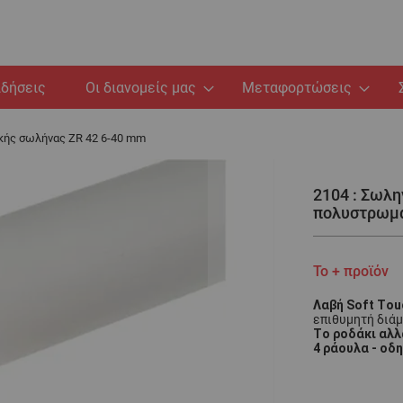
ιδήσεις
Οι διανομείς μας
Μεταφορτώσεις
κής σωλήνας ZR 42 6-40 mm
2104 : Σωλ
πολυστρωμα
Το + προϊόν
Λαβή Soft To
επιθυμητή διάμ
Το ροδάκι αλλ
4 ράουλα - οδ