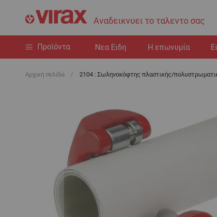
Αναδεικνυει το ταλεντο σας
Προϊόντα
Nεα Ειδη
Η επωνυμία
Ε
Αρχική σελίδα
2104 : Σωληνοκόφτης πλαστικής/πολυστρωματι
Μετάβαση
στο
τέλος
της
συλλογής
εικόνων