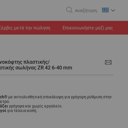
Search
Σέρβις μετά την πώληση
Επικοινωνήστε μαζί μας
ηνοκόφτης πλαστικής/
τικής σωλήνας ZR 42 6-40 mm
uch®
με αντιολισθητική επικάλυψη για γρήγορη ρύθμιση στην
ετρο.
άζει
γρήγορα και χωρίς εργαλείο.
ηγοί
για τέλεια κοπή.