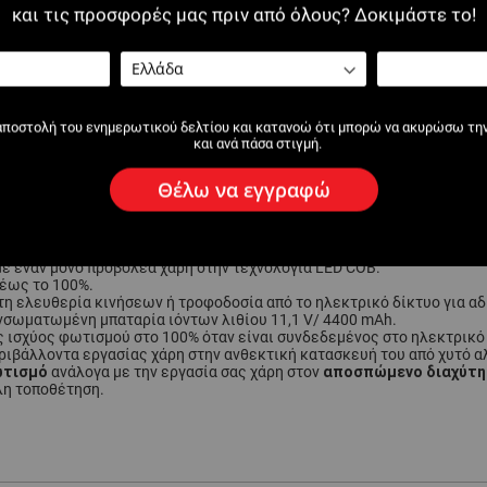
και τις προσφορές μας πριν από όλους? Δοκιμάστε το!
αποστολή του ενημερωτικού δελτίου και κατανοώ ότι μπορώ να ακυρώσω τη
και ανά πάσα στιγμή.
Θέλω να εγγραφώ
οστασία IP67) για χρήση σε ακραίες συνθήκες εργασίας σε εσωτερι
ε έναν μόνο προβολέα χάρη στην τεχνολογία LED COB.
 έως το 100%.
τη ελευθερία κινήσεων ή τροφοδοσία από το ηλεκτρικό δίκτυο για α
νσωματωμένη μπαταρία ιόντων λιθίου 11,1 V/ 4400 mAh.
ς ισχύος φωτισμού στο 100% όταν είναι συνδεδεμένος στο ηλεκτρικό
ριβάλλοντα εργασίας χάρη στην ανθεκτική κατασκευή του από χυτό αλ
ωτισμό
αποσπώμενο διαχύτ
ανάλογα με την εργασία σας χάρη στον
λη τοποθέτηση.