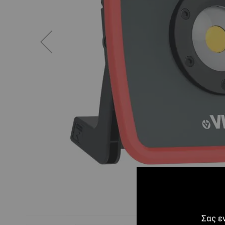
Σας ε