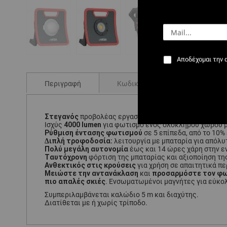
Αποδέχομαι την 
Μετάβαση
στην
αρχή
Περιγραφή
Κωδικοί
Σχόλια
της
συλλογής
εικόνων
Στεγανός
μεγάλου μεγέθους
προβολέας εργασίας
(πρ
4000 lumen
Ισχύς
για φωτισμό ενός ολόκληρου χώρου μ
Ρύθμιση έντασης φωτισμού
σε 5 επίπεδα, από το 10%
Διπλή τροφοδοσία:
λειτουργία με μπαταρία για απόλυ
Πολύ μεγάλη αυτονομία
έως και 14 ώρες χάρη στην ε
Ταυτόχρονη
φόρτιση της μπαταρίας και αξιοποίηση τη
Ανθεκτικός στις κρούσεις
για χρήση σε απαιτητικά πε
Μειώστε την αντανάκλαση
προσαρμόστε τον φ
και
πιο απαλές σκιές
. Ενσωματωμένοι μαγνήτες για εύκο
Συμπεριλαμβάνεται καλώδιο 5 m και διαχύτης.
Διατίθεται με ή χωρίς τρίποδο.