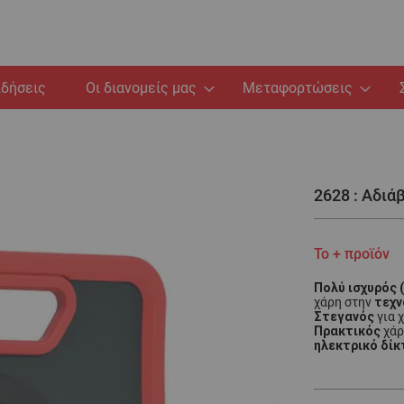
ιδήσεις
Οι διανομείς μας
Μεταφορτώσεις
2628 : Αδιά
Το + προϊόν
Πολύ ισχυρός 
τεχν
χάρη στην
Στεγανός
για 
Πρακτικός
χάρ
ηλεκτρικό δίκ