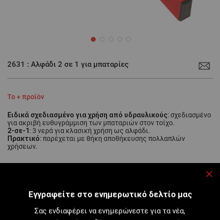
Μετάβαση
στην
2631 : Αλφάδι 2 σε 1 για μπαταρίες
αρχή
της
συλλογής
εικόνων
Το + προϊόν
Ειδικά σχεδιασμένο για χρήση από υδραυλικούς
: σχεδιασμένο
για ακριβή ευθυγράμμιση των μπαταριών στον τοίχο.
2-σε-1
: 3 νερά για κλασική χρήση ως αλφάδι.
Πρακτικό
: παρέχεται με θήκη αποθήκευσης πολλαπλών
χρήσεων.
Κλε
Αλφάδι για μπαταρίες, για ακριβή τοποθέτηση σε οριζόντιο και
Εγγραφείτε στο ενημερωτικό δελτίο μας
κατακόρυφο επίπεδο των μπαταριών στον τοίχο...
Σας ενδιαφέρει να ενημερώνεστε για τα νέα,
Περισσότερες λεπτομέρειες