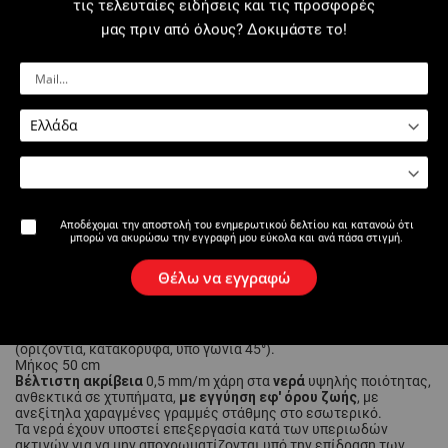
τις τελευταίες ειδήσεις και τις προσφορές
μας πριν από όλους? Δοκιμάστε το!
Εκτύπωση σελίδας
Περιγραφή
Αλφάδι για μπαταρίες
, για ακριβή τοποθέτηση σε οριζόντιο και
Αποδέχομαι την αποστολή του ενημερωτικού δελτίου και κατανοώ ότι
κατακόρυφο επίπεδο των μπαταριών στον τοίχο.
μπορώ να ακυρώσω την εγγραφή μου εύκολα και ανά πάσα στιγμή.
2 αφαιρούμενες
καλίμπρες με νερά, διπλό σπείρωμα 3/8" και
1/2".
Θέλω να εγγραφώ
Διαστάσεις: 90 – 110 – 120 – 140 – 150 – 160 – 180 – 200 – 220
mm.
3 νερά
Μπορεί να χρησιμοποιηθεί σαν κλασικό αλφάδι χάρη στα
(οριζόντια, κατακόρυφα, υπό γωνία 45°).
Μήκος 50 cm
Βέλτιστη ακρίβεια
νερά
0,5 mm/m χάρη στα
υψηλής ποιότητας,
με εγγύηση εφ' όρου ζωής
ανθεκτικά σε χτυπήματα,
, με
ανεξίτηλα χαραγμένες γραμμές στάθμης στο εσωτερικό.
Τα νερά έχουν υποστεί επεξεργασία κατά των υπεριωδών
ακτινών για να μην αποχρωματίζονται υπό την επίδραση των