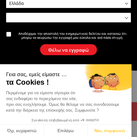
Η επωνυμία
Αποδέχομαι την αποστολή του ενημερωτικού δελτίου και κατανοώ ότι
μπορώ να ακυρώσω την εγγραφή μου εύκολα και ανά πάσα στιγμή.
Ειδήσεις
Θέλω να εγγραφώ
Newsletter
Γεια σας, εμείς είμαστε …
Κατάλογος
τα Cookies !
Eπαφη
Περιμέναμε για να είμαστε σίγουροι ότι
σας ενδιαφέρει το περιεχόμενο του site,
πριν σας ενοχλήσουμε. Όμως θα θέλαμε να σας συνοδεύσουμε
κατά την διάρκεια της επίσκεψής σας. Συμφωνείτε ?
Συναίνεση επιβεβαιωμένη από
© 2026 Virax . All rights reserved .
Νομική ανακοίνωση
Όχι, ευχαριστώ
Επιλέγω
Ναι, συμφωνώ