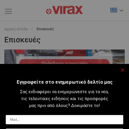
Αρχική σελίδα
Επισκευές
Επισκευές
Πρόσβαση εισαγωγέα
Κλε
Πρόσβαση στη διαδικασία διανομέα
Εγγραφείτε στο ενημερωτικό δελτίο μας
Σας ενδιαφέρει να ενημερώνεστε για τα νέα,
τις τελευταίες ειδήσεις και τις προσφορές
μας πριν από όλους? Δοκιμάστε το!
ΔΙΑΔΙΚΑΣΊΑ ΔΙΑΝΟΜΈΑ
Βασικές χρεώσεις επισκευών