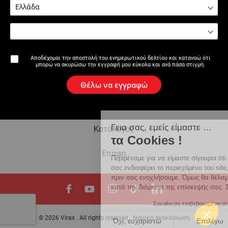
Η επωνυμία
Αποδέχομαι την αποστολή του ενημερωτικού δελτίου και κατανοώ ότι
μπορώ να ακυρώσω την εγγραφή μου εύκολα και ανά πάσα στιγμή.
Ειδήσεις
Θέλω να εγγραφώ
Newsletter
Γεια σας, εμείς είμαστε …
Κατάλογος
τα Cookies !
Eπαφη
Περιμέναμε για να είμαστε σίγουροι ότι
σας ενδιαφέρει το περιεχόμενο του site,
πριν σας ενοχλήσουμε. Όμως θα θέλαμε να σας συνοδ
κατά την διάρκεια της επίσκεψής σας. Συμφωνείτε ?
Συναίνεση επιβεβαιωμένη από
© 2026 Virax . All rights reserved .
Νομική ανακοίνωση
Όχι, ευχαριστώ
Επιλέγω
Ναι,