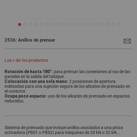
Saltar
al
2536: Anillos de prensar
comienzo
de
la
galería
de
Los + de los productos
imágenes
Rotación de hasta 180°:
para
prensar
las conexiones al ras de las
paredes en la salida del tabique.
Colocación con una sola mano:
2 posiciones de apertura
indexadas para una sujeción segura de los alicates de
prensado
en
el conector.
Ocupa poco espacio:
uso de los alicates de
prensado
en espacios
reducidos.
Sistema de prensado que incluye anillos asociados a una pinza
activadora (PBS1 o PBS2) para máquinas de 20 kN o 32 kN...