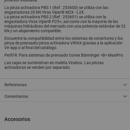
posición indexada.
La pinza activadora PBS 1 (Ref : 253600) se utiliza con las
engastadoras 20 kN Virax Viper® M2X - L2X.
La pinza activadora PBS 2 (Ref : 253601) se utiliza con la
engastadora Virax Viper® P25+, así como con la mayoría de las
máquinas hidráulicas del mercado con una potencia estándar de 32
kN y un alojamiento compatible.
Encuentre la compatibilidad entre los sistemas de conectores y los
p
inça
de
prensado
/pinza activadora VIRAX gracias a la aplicación
Vir-app o al final del catálogo.
Perfil R: Para sistemas de
prensado
Conex Bänninger >B< MaxiPro
Las cajas se suministran en maleta Virabox. Las pinzas
activadoras se venden por separado.
Referencias
Comentarios
Accesorios