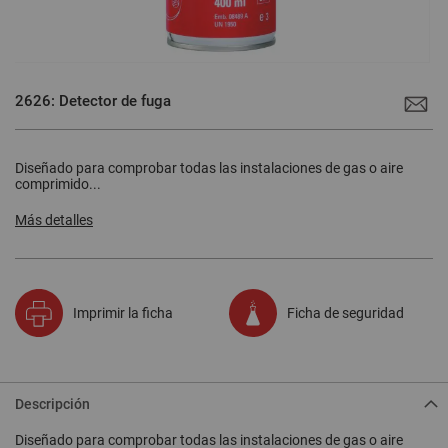
Saltar
al
2626: Detector de fuga
comienzo
de
la
galería
de
Diseñado para comprobar todas las instalaciones de gas o aire
imágenes
comprimido...
Más detalles
Imprimir la ficha
Ficha de seguridad
Descripción
Diseñado para comprobar todas las instalaciones de gas o aire