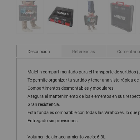
Saltar
al
comienzo
Descripción
Referencias
Comentario
de
la
galería
de
Maletín compartimentado para el transporte de surtidos (ac
imágenes
Te permite organizar tu surtido y tener una vista rápida de
Compartimentos desmontables y modulares.
Asegura el mantenimiento de los elementos en sus respec
Gran resistencia.
Esta funda es compatible con todas las Viraboxes, lo que p
Entregado sin provisiones.
Volumen de almacenamiento vacío: 6.3L