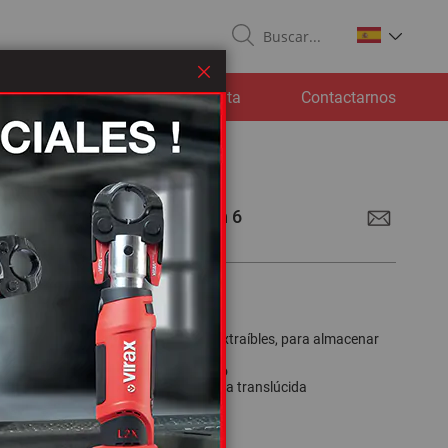
Search
Cerrar
cargas
Servicio posventa
Contactarnos
almacenamiento Virabox con 6
ntos
productos
o organizado:
6 compartimentos extraíbles, para almacenar
illos, herramientas
guro:
nada sale de su compartimento
el estado del stock
gracias a su tapa translúcida
 el conjunto Virabox