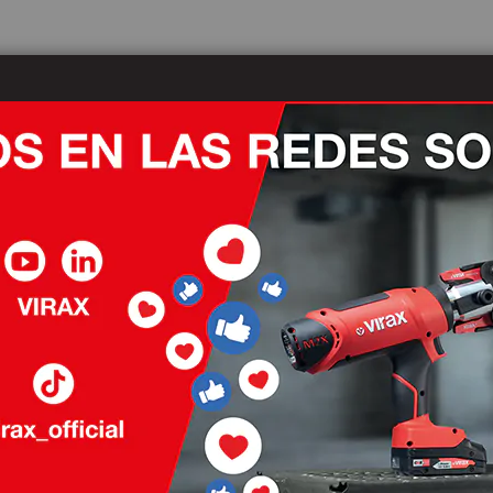
Actualidades
Nuestros distribuidores
Des
tos
Estuche de 
compartime
Los + de los 
Almacenamient
accesorios, torn
Transporte se
Vista directa d
Compatible
con