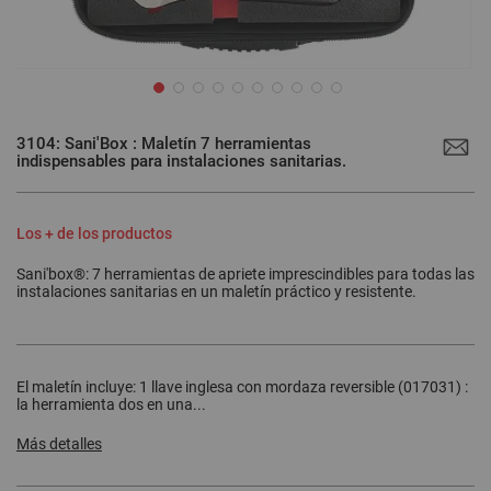
Saltar
al
3104: Sani'Box : Maletín 7 herramientas
comienzo
indispensables para instalaciones sanitarias.
de
la
galería
de
imágenes
Los + de los productos
Sani'box®: 7 herramientas de apriete imprescindibles para todas las
instalaciones sanitarias en un maletín práctico y resistente.
El maletín incluye: 1 llave inglesa con mordaza reversible (017031) :
la herramienta dos en una...
Más detalles