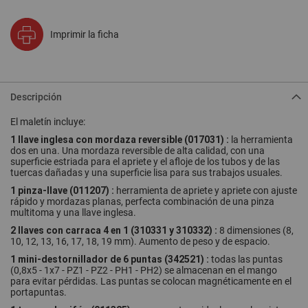
Imprimir la ficha
Descripción
El maletín incluye:
1 llave inglesa con mordaza reversible (017031) :
la herramienta
dos en una. Una mordaza reversible de alta calidad, con una
superficie estriada para el apriete y el afloje de los tubos y de las
tuercas dañadas y una superficie lisa para sus trabajos usuales.
1 pinza-llave (011207) :
herramienta de apriete y apriete con ajuste
rápido y mordazas planas, perfecta combinación de una pinza
multitoma y una llave inglesa.
2 llaves con carraca 4 en 1 (310331 y 310332) :
8 dimensiones (8,
10, 12, 13, 16, 17, 18, 19 mm). Aumento de peso y de espacio.
1 mini-destornillador de 6 puntas (342521) :
todas las puntas
(0,8x5 - 1x7 - PZ1 - PZ2 - PH1 - PH2) se almacenan en el mango
para evitar pérdidas. Las puntas se colocan magnéticamente en el
portapuntas.