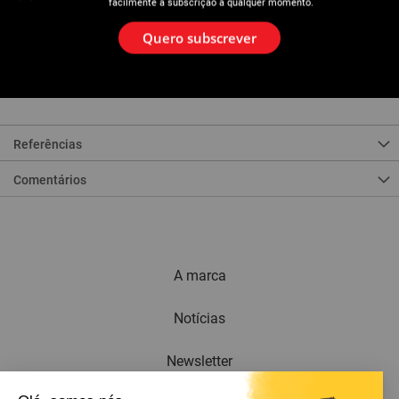
Descrição
facilmente a subscrição a qualquer momento.
Estas molas deslizam pelo interior dos tubos multicamadas, PER e
Quero subscrever
permitem curvar estes tubos sem os dobrar nem a achatar.
Com um comprimento de 1100 mm, estas molas podem ser
utilizadas com facilidade em qualquer circunstância. Mola em ferro
prégalvanizado.
Referências
Comentários
A marca
Notícias
Newsletter