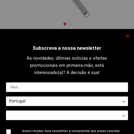
Saltar
para
2510 : Mola de curvar interior - PER /
o
Fec
Multicamadas
início
Subscreva a nossa newsletter
da
Galeria
As novidades, últimas notícias e ofertas
de
imagens
Estas molas deslizam pelo interior dos tubos multicamadas, PER e
promocionais em primeira mão, está
permitem curvar estes tubos sem os dobrar nem a achatar...
interessado(a)? A decisão é sua!
Mais detalhes
Imprimir a ficha
Aceito receber esta newsletter e compreendo que posso cancelar