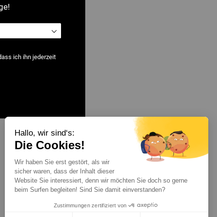
ge!
ss ich ihn jederzeit
Hallo, wir sind‘s:
Zeige
pro Seite
Die Cookies!
Wir haben Sie erst gestört, als wir
sicher waren, dass der Inhalt dieser
Website Sie interessiert, denn wir möchten Sie doch so gerne
beim Surfen begleiten! Sind Sie damit einverstanden?
Zustimmungen zertifiziert von