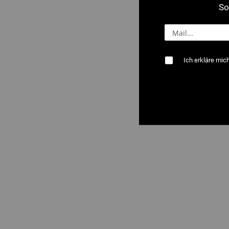
So
Ich erkläre mic
2526 : Muffenz