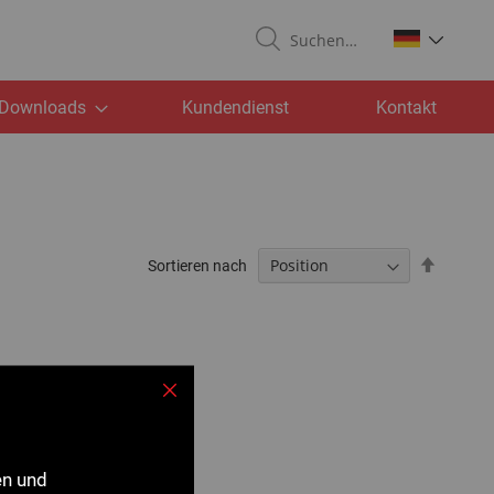
Suchen
Downloads
Kundendienst
Kontakt
Absteig
Sortieren nach
sortiere
Schließen
en und