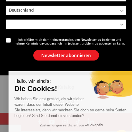
2212 : Kalibrierer 16-63 mm
Ich erkläre mich damit einverstanden, den Newsletter zu beziehen und
nehme Kenntnis davon, dass ich ihn jederzeit problemlos abbestellen kann.
Die Marke
Newsletter abonnieren
Aktuelles
Newsletter
Hallo, wir sind‘s:
Katalog
Die Cookies!
Wir haben Sie erst gestört, als wir sicher
Kontakt
waren, dass der Inhalt dieser Website
Sie interessiert, denn wir möchten Sie doch so gerne beim Surfen
begleiten! Sind Sie damit einverstanden?
Zustimmungen zertifiziert von