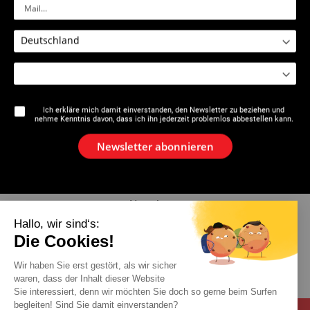
2529 - 2532 : Einsätze für
Ausführungen i10 / i26+ / M20+
/ M21+ / ML21+ / M2X / L2X /
P25+
Ich erkläre mich damit einverstanden, den Newsletter zu beziehen und
nehme Kenntnis davon, dass ich ihn jederzeit problemlos abbestellen kann.
Die Marke
Newsletter abonnieren
Aktuelles
Newsletter
Hallo, wir sind‘s:
Katalog
Die Cookies!
Wir haben Sie erst gestört, als wir sicher
Kontakt
waren, dass der Inhalt dieser Website
Sie interessiert, denn wir möchten Sie doch so gerne beim Surfen
begleiten! Sind Sie damit einverstanden?