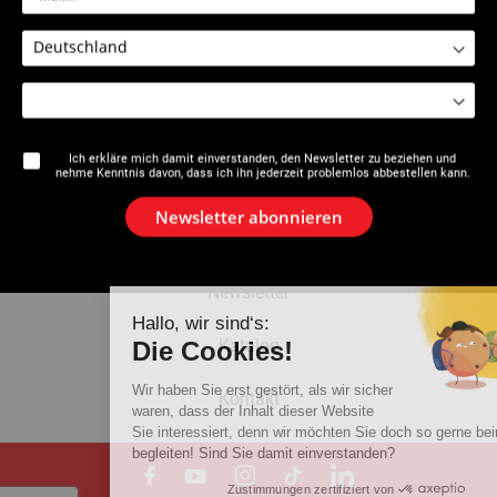
2115 : Guillotine-
2115 : Guillotine-
Rohrabschneider
Rohrabschneider-Klinge
Ich erkläre mich damit einverstanden, den Newsletter zu beziehen und
nehme Kenntnis davon, dass ich ihn jederzeit problemlos abbestellen kann.
Die Marke
Newsletter abonnieren
Aktuelles
Newsletter
Hallo, wir sind‘s:
Katalog
Die Cookies!
Wir haben Sie erst gestört, als wir sicher
Kontakt
waren, dass der Inhalt dieser Website
Sie interessiert, denn wir möchten Sie doch so gerne beim Surfen
begleiten! Sind Sie damit einverstanden?
Zustimmungen zertifiziert von