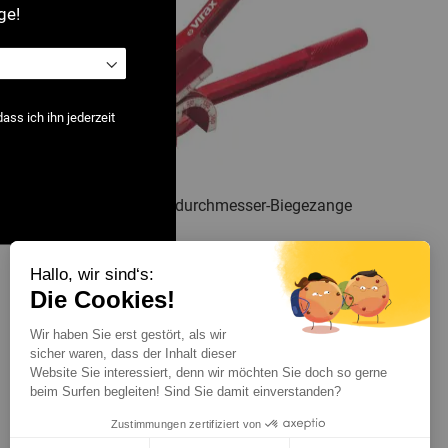
ge!
ss ich ihn jederzeit
2514: Multidurchmesser-Biegezange
Hallo, wir sind‘s:
Zeige
pro Seite
Die Cookies!
Wir haben Sie erst gestört, als wir
sicher waren, dass der Inhalt dieser
Website Sie interessiert, denn wir möchten Sie doch so gerne
beim Surfen begleiten! Sind Sie damit einverstanden?
Zustimmungen zertifiziert von