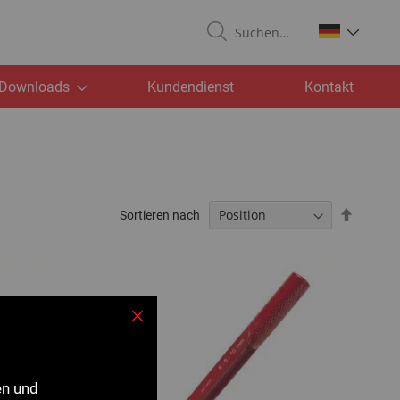
Suchen
Downloads
Kundendienst
Kontakt
Absteig
Sortieren nach
sortiere
Schließen
en und