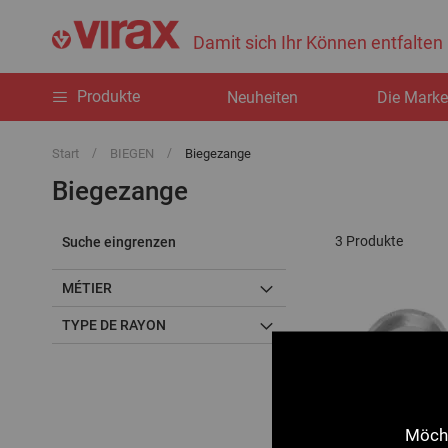
Damit sich Ihr Können entfalten
Produkte
Neuheiten
Die Mark
Start
BIEGEN
Biegezange
Biegezange
3
Produkte
Suche eingrenzen
MÉTIER
TYPE DE RAYON
Möcht