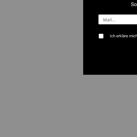
So
Ich erkläre mic
2514 : Biegez