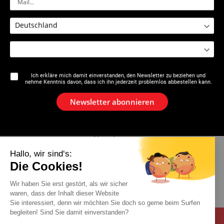
2525 : Mini-Krimpzange für
Ausführung M21+ / ML21+ /
M2X / L2X
Ich erkläre mich damit einverstanden, den Newsletter zu beziehen und
nehme Kenntnis davon, dass ich ihn jederzeit problemlos abbestellen kann.
Die Marke
Newsletter abonnieren
Aktuelles
Newsletter
Hallo, wir sind‘s:
Katalog
Die Cookies!
Wir haben Sie erst gestört, als wir sicher
Kontakt
waren, dass der Inhalt dieser Website
Sie interessiert, denn wir möchten Sie doch so gerne beim Surfen
begleiten! Sind Sie damit einverstanden?