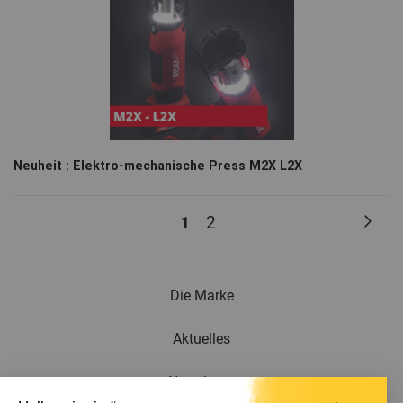
Neuheit : Elektro-mechanische Press M2X L2X
Seite
Sie
1
Sei
Wei
Seite
2
lesen
gerade
die
Seite
Die Marke
Aktuelles
Newsletter