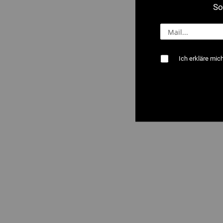
So
Ich erkläre mic
1626 : Nutgerä