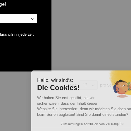
ge!
ss ich ihn jederzeit
Hallo, wir sind‘s:
Zeige
pro Seite
Die Cookies!
Wir haben Sie erst gestört, als wir
sicher waren, dass der Inhalt dieser
Website Sie interessiert, denn wir möchten Sie doch so gerne
beim Surfen begleiten! Sind Sie damit einverstanden?
Zustimmungen zertifiziert von