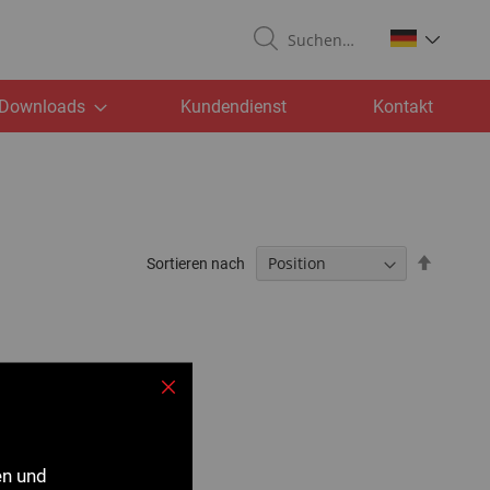
Suchen
Downloads
Kundendienst
Kontakt
Absteig
Sortieren nach
sortiere
Schließen
en und