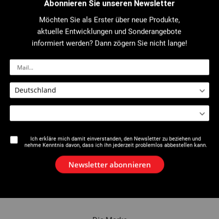
Abonnieren Sie unseren Newsletter
Möchten Sie als Erster über neue Produkte,
aktuelle Entwicklungen und Sonderangebote
2942 : Thermo Visioval®
2942: Visioval® 5-in-1
wärmekamera
Mikrokamera
informiert werden? Dann zögern Sie nicht lange!
Ich erkläre mich damit einverstanden, den Newsletter zu beziehen und
nehme Kenntnis davon, dass ich ihn jederzeit problemlos abbestellen kann.
Newsletter abonnieren
2941 : Inspektionskamera Mini
2940 : Inspektionskamera und
Visioval® VX
Ortungssystem Visioval® VX