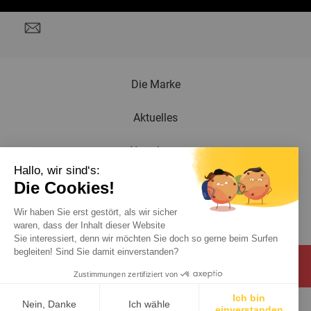
Die Marke
Aktuelles
Newsletter
Hallo, wir sind‘s:
Katalog
Die Cookies!
Wir haben Sie erst gestört, als wir sicher
Kontakt
waren, dass der Inhalt dieser Website
Sie interessiert, denn wir möchten Sie doch so gerne beim Surfen
begleiten! Sind Sie damit einverstanden?
Zustimmungen zertifiziert von
Ich bin
Nein, Danke
Ich wähle
© 2026 Virax . Alle Rechte vorbehalten .
Impressum
einverstanden