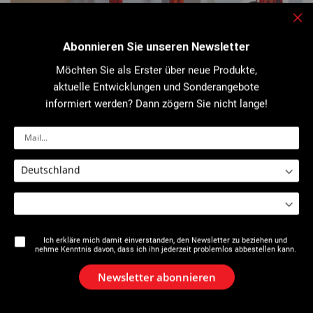
Sch
Abonnieren Sie unseren Newsletter
Möchten Sie als Erster über neue Produkte,
aktuelle Entwicklungen und Sonderangebote
informiert werden? Dann zögern Sie nicht lange!
100 % klappbar: Bodengabeln, Hubgabeln, Windenkurbel und
Ausleger lassen sich einfach zusammenklappen, um beim
Verstauen viel Platz zu sparen und den Transport auch in
einem kleinen Fahrzeug zu erleichtern...
100 % klappbar:
Platzersparnis beim Verstauen.
Robust:
Tragkraft bis 180 kg.
Ich erkläre mich damit einverstanden, den Newsletter zu beziehen und
Maximale Sicherheit:
selbstbremsende Winde.
nehme Kenntnis davon, dass ich ihn jederzeit problemlos abbestellen kann.
Newsletter abonnieren
Produktdetails hier