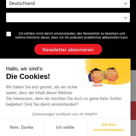
Die Marke
Ich erkläre mich damit einverstanden, den Newsletter zu beziehen und
nehme Kenntnis davon, dass ich ihn jederzeit problemlos abbestellen kann.
Aktuelles
Newsletter abonnieren
Newsletter
Hallo, wir sind‘s:
Katalog
Die Cookies!
Wir haben Sie erst gestört, als wir sicher
Kontakt
waren, dass der Inhalt dieser Website
Sie interessiert, denn wir möchten Sie doch so gerne beim Surfen
begleiten! Sind Sie damit einverstanden?
Zustimmungen zertifiziert von
Ich bin
Nein, Danke
Ich wähle
© 2026 Virax . Alle Rechte vorbehalten .
Impressum
einverstanden