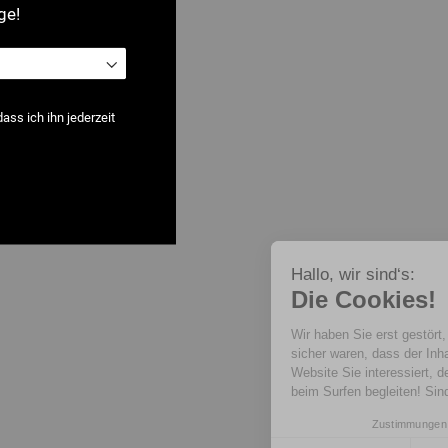
ge!
ss ich ihn jederzeit
Hallo, wir sind‘s:
Die Cookies!
Wir haben Sie erst gestört, als wir
sicher waren, dass der Inhalt dieser
Website Sie interessiert, denn wir möchten Sie doch so gerne
beim Surfen begleiten! Sind Sie damit einverstanden?
Zustimmungen zertifiziert von