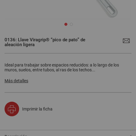
Saltar
al
0136: Llave Viragrip® “pico de pato” de
comienzo
aleación ligera
de
la
galería
de
imágenes
Ideal para trabajar sobre espacios reducidos: a lo largo de los
muros, suelos, entre tubos, al ras de los techos...
Más detalles
Imprimir la ficha