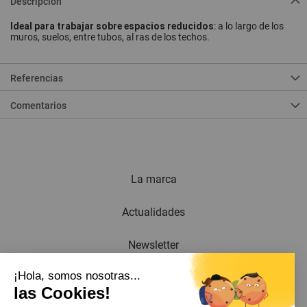
Descripción
Ideal para trabajar sobre espacios reducidos
: a lo largo de los
muros, suelos, entre tubos, al ras de los techos.
Referencias
Comentarios
La marca
Actualidades
Newsletter
¡Hola, somos nosotras...
Catálogo
las Cookies!