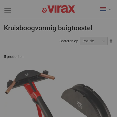
Kruisboogvormig buigtoestel
V
Sorteren op
ho
na
la
5
producten
so