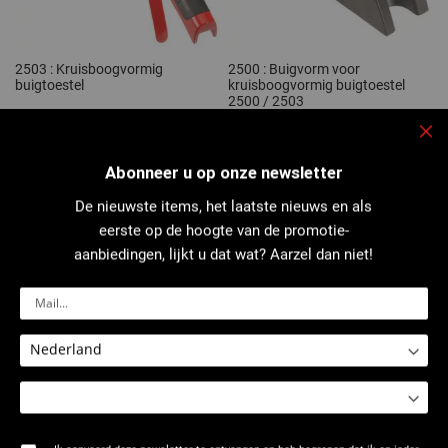
2503 : Kruisboogvormig
2500 : Buigvorm voor
buigtoestel
kruisboogvormig buigtoestel
2500 / 2503
Slu
Abonneer u op onze newsletter
De nieuwste items, het laatste nieuws en als
eerste op de hoogte van de promotie-
aanbiedingen, lijkt u dat wat? Aarzel dan niet!
2500 : Flens en tegenvorm voor
2501 : Buigvorm voor
kruisboogvormig buigtoestel
kruisboogvormig buigtoestel
2500 / 2503
2501