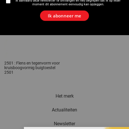
Ik aanvaard deze newsletter te ontvangen en heb begrepen dat ik op ieder
moment dit abonnement eenvoudig kan opzeggen.
Ik abonneer me
2501 : Flens en tegenvorm voor
kruisboogvormig buigtoestel
2501
Het merk
Actualiteiten
Newsletter