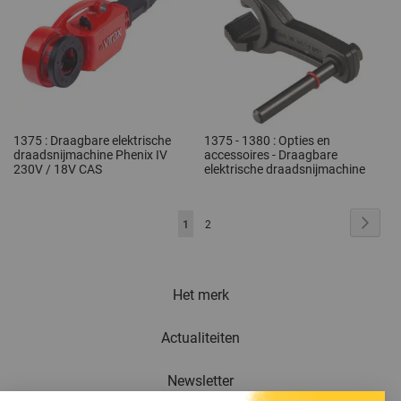
1375 : Draagbare elektrische
1375 - 1380 : Opties en
draadsnijmachine Phenix IV
accessoires - Draagbare
230V / 18V CAS
elektrische draadsnijmachine
Pagina
U
Pagin
Volge
1
Pagina
2
lees
momenteel
Het merk
pagina
Actualiteiten
Newsletter