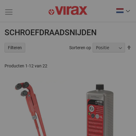
SCHROEFDRAADSNIJDEN
V
Sorteren op
Filteren
ho
na
la
Producten
1
-
12
van
22
so