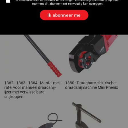
" - Kunststof koffer - Plaatstalen
- 2" en 1.1/2" - 2" - Plaatstalen
moment dit abonnement eenvoudig kan opzeggen.
koffer
koffer
Ik abonneer me
1362 - 1363 - 1364 : Mantel met
1380 : Draagbare elektrische
ratel voor manueel draadsnij-
draadsnijmachine Mini Phenix
ijzer met verwisselbare
snijkoppen