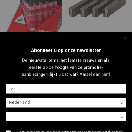
Slu
2626 : Standje met flesjes
1235 - 1240 - 1245 - 1265 - 1275
Abonneer u op onze newsletter
Filetfix® III
: Set draadsnijmessen
De nieuwste items, het laatste nieuws en als
eerste op de hoogte van de promotie-
aanbiedingen, lijkt u dat wat? Aarzel dan niet!
1362 : Samenstelling 3/8 " - 1.1/4
1362 - 1364 : Samenstelling 3/8"
Ik aanvaard deze newsletter te ontvangen en heb begrepen dat ik op ieder