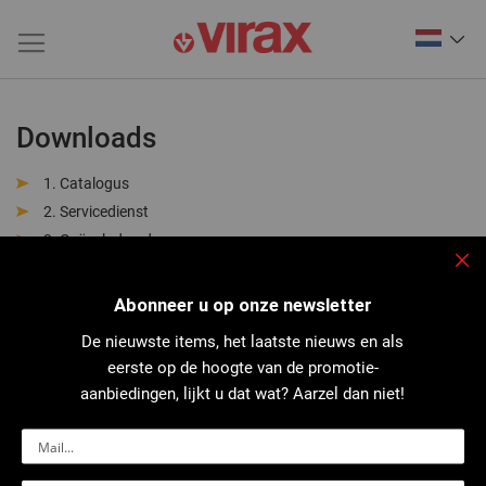
Downloads
Catalogus
Servicedienst
Geëxplodeerde weergave
Productfiche
Slu
Handleiding
Abonneer u op onze newsletter
Technische gegevens
De nieuwste items, het laatste nieuws en als
Reparatiepakketten
eerste op de hoogte van de promotie-
CE-conformiteitsverklaring
aanbiedingen, lijkt u dat wat? Aarzel dan niet!
Veiligheidsinformatieblad
Regelgeving