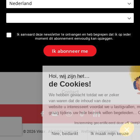
Het merk
Ik aanvaard deze newsletter te ontvangen en heb begrepen dat ik op ieder
moment dit abonnement eenvoudig kan opzeggen.
Actualiteiten
Ik abonneer me
Newsletter
Hoi, wij zijn het…
Catalogus
de Cookies!
Contact
We hebben gewacht totdat we er zeker
van waren dat de inhoud van deze
website u interesseert voordat we u lastigvallen, maar we zoude
graag tijdens uw hele bezoek willen begeleiden... OK voor u?
Instemming gecertificeerd door
© 2026 Virax . All rights reserved .
Wettelijke bepalingen
Nee, bedankt
Ik maak mijn keuze
OK voor mi