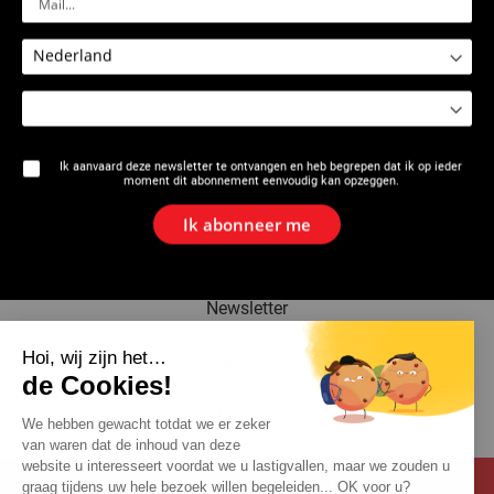
2531: Moedertang 32 kN voor
2530 - 2531 : Perstang voor
Inzetstukken voor P25+
modellen P10 / P22+ / P25+ /
P30+
Ik aanvaard deze newsletter te ontvangen en heb begrepen dat ik op ieder
moment dit abonnement eenvoudig kan opzeggen.
Het merk
Ik abonneer me
Actualiteiten
Newsletter
Hoi, wij zijn het…
Catalogus
de Cookies!
Contact
We hebben gewacht totdat we er zeker
van waren dat de inhoud van deze
website u interesseert voordat we u lastigvallen, maar we zouden u
graag tijdens uw hele bezoek willen begeleiden... OK voor u?