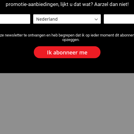
promotie-aanbiedingen, lijkt u dat wat? Aarzel dan niet!
ze newsletter te ontvangen en heb begrepen dat ik op ieder moment dit abonn
opzeggen.
Ik abonneer me
ptang
2526 : Optrompgereedschap