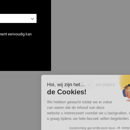
ement eenvoudig kan
Hoi, wij zijn het…
Toon
per pagina
de Cookies!
We hebben gewacht totdat we er zeker
van waren dat de inhoud van deze
website u interesseert voordat we u lastigvallen, maar we zouden
u graag tijdens uw hele bezoek willen begeleiden... OK voor u?
Instemming gecertificeerd door