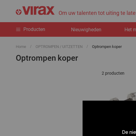
Om uw talenten tot uiting te la
Producten
Nieuwigheden
Het 
Home
OPTROMPEN / UITZETTEN
Optrompen koper
Optrompen koper
2
producten
De nie