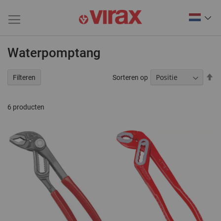
Waterpomptang
V
Sorteren op
Filteren
ho
na
la
6
producten
so