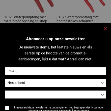
0182 : Waterpomptang met
0109 : Waterpomptang met
extra brede opening en knop
doorgestoken scharnier
voor snelvergrendeling
Slu
Abonneer u op onze newsletter
De nieuwste items, het laatste nieuws en als
eerste op de hoogte van de promotie-
aanbiedingen, lijkt u dat wat? Aarzel dan niet!
0112 : Geïsoleerde
0182 : Waterpomptang met
waterpomptang - rechte bekken
extra brede opening
Ik aanvaard deze newsletter te ontvangen en heb begrepen dat ik op ieder
moment dit abonnement eenvoudig kan opzeggen.