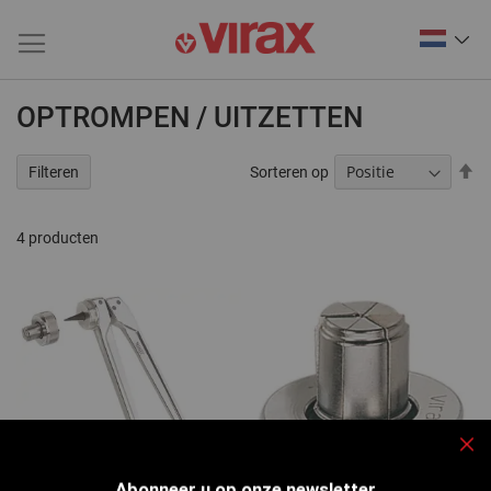
OPTROMPEN / UITZETTEN
V
Sorteren op
Filteren
ho
na
la
4
producten
so
Slu
Abonneer u op onze newsletter