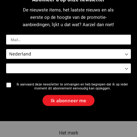
De nieuwste items, het laatste nieuws en als
eerste op de hoogte van de promotie-
2526 : Optromptang
2526 : Optrompgereedschap
aanbiedingen, lijkt u dat wat? Aarzel dan niet!
Ik aanvaard deze newsletter te ontvangen en heb begrepen dat ik op ieder
moment dit abonnement eenvoudig kan opzeggen.
Ik abonneer me
2534 : Uitzettang PER serie 5
2534: Uitzettang Quick & Easy
AUTOMATISCHE DRAAIING
Het merk