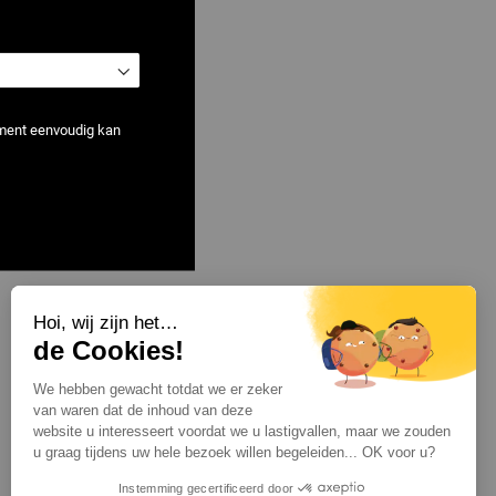
ement eenvoudig kan
Hoi, wij zijn het…
Toon
per pagina
de Cookies!
We hebben gewacht totdat we er zeker
van waren dat de inhoud van deze
website u interesseert voordat we u lastigvallen, maar we zouden
u graag tijdens uw hele bezoek willen begeleiden... OK voor u?
Instemming gecertificeerd door