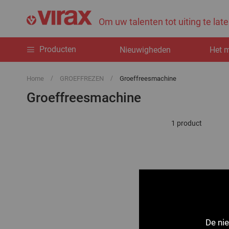
Om uw talenten tot uiting te la
Producten
Nieuwigheden
Het 
Home
GROEFFREZEN
Groeffreesmachine
Groeffreesmachine
1
product
De nie