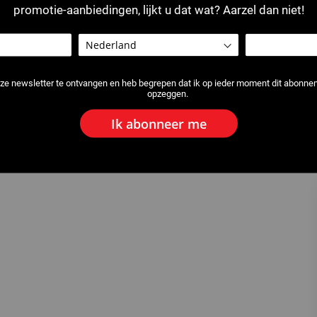
promotie-aanbiedingen, lijkt u dat wat? Aarzel dan niet!
ze newsletter te ontvangen en heb begrepen dat ik op ieder moment dit abonn
opzeggen.
Ik abonneer me
reesmachine GR2-12