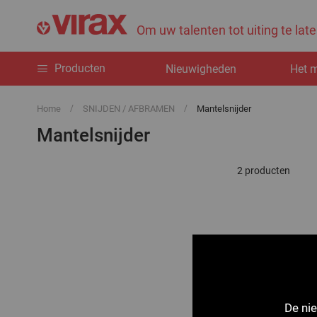
Om uw talenten tot uiting te la
Producten
Nieuwigheden
Het 
Home
SNIJDEN / AFBRAMEN
Mantelsnijder
Mantelsnijder
2
producten
De nie