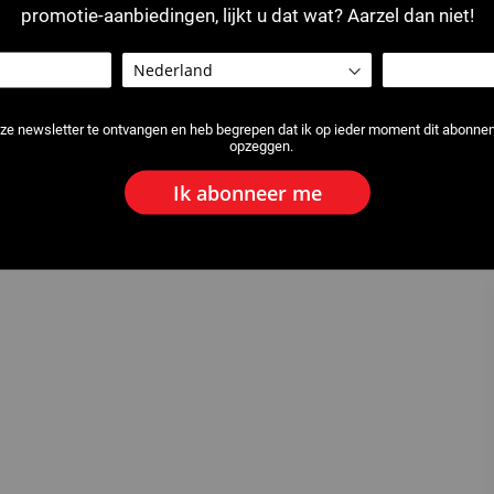
promotie-aanbiedingen, lijkt u dat wat? Aarzel dan niet!
ze newsletter te ontvangen en heb begrepen dat ik op ieder moment dit abonn
opzeggen.
Ik abonneer me
nijder Ø 45 mm
2116 : Vervangmessen - Mantels