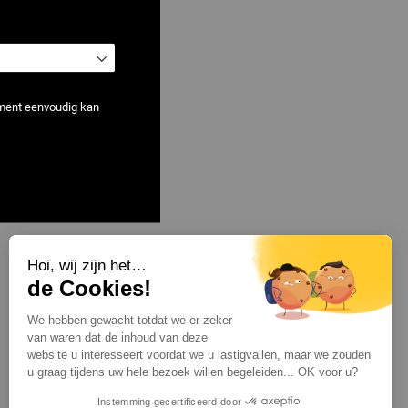
ement eenvoudig kan
nijder
Hoi, wij zijn het…
Toon
per pagina
de Cookies!
We hebben gewacht totdat we er zeker
van waren dat de inhoud van deze
website u interesseert voordat we u lastigvallen, maar we zouden
u graag tijdens uw hele bezoek willen begeleiden... OK voor u?
Instemming gecertificeerd door