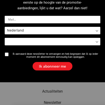
eerste op de hoogte van de promotie-
+
359
aanbiedingen, lijkt u dat wat? Aarzel dan niet!
−
1242
384
361
1354
553
Ik aanvaard deze newsletter te ontvangen en heb begrepen dat ik op ieder
moment dit abonnement eenvoudig kan opzeggen.
23
22
Ik abonneer me
Leaflet
| © Openstreetmap France | Données
© les contributeurs OpenStreetMap
Het merk
35
Actualiteiten
Newsletter