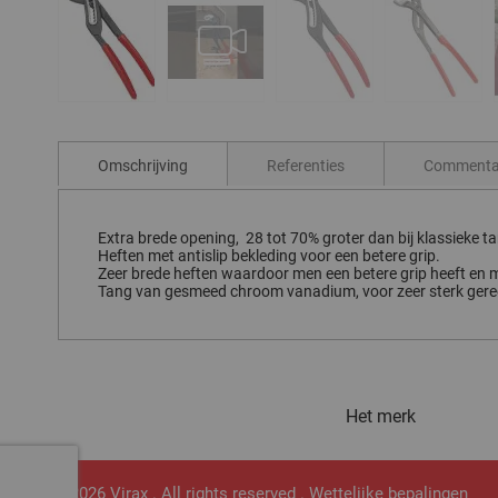
Ga
naar
het
Omschrijving
Referenties
Commenta
begin
van
de
afbeeldingen-
Extra brede opening, 28 tot 70% groter dan bij klassieke t
gallerij
Heften met antislip bekleding voor een betere grip.
Zeer brede heften waardoor men een betere grip heeft en m
Tang van gesmeed chroom vanadium, voor zeer sterk gere
Het merk
© 2026 Virax . All rights reserved .
Wettelijke bepalingen