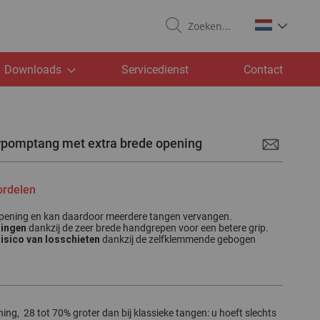
Search
Downloads
Servicedienst
Contact
rpomptang met extra brede opening
ordelen
opening en kan daardoor meerdere tangen vervangen.
ningen
dankzij de zeer brede handgrepen voor een betere grip.
isico van losschieten
dankzij de zelfklemmende gebogen
ing, 28 tot 70% groter dan bij klassieke tangen: u hoeft slechts