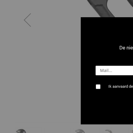
De nie
Ik aanvaard de