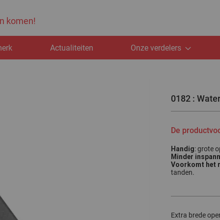
ten komen!
merk
Actualiteiten
Onze verdelers
0182 : Wate
De productvo
Handig
: grote 
Minder inspan
Voorkomt het r
tanden.
Extra brede open