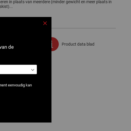
teren in plaats van meerdere (minder gewicht en meer plaats in
kist)...
Sluiten
e printen
Product data blad
 van de
ement eenvoudig kan