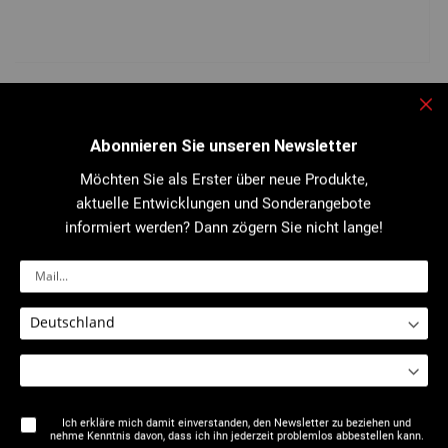
Zum
Anfang
2402 - 2408 : Biegewerkzeug Ø 2.1/2" bis 4"
der
für Zylinder Nr.2
Sch
Bildgalerie
springen
Abonnieren Sie unseren Newsletter
Möchten Sie als Erster über neue Produkte,
Für Gasrohre der mittleren und schweren Baureihe (nfa 49115 - en
10255)...
aktuelle Entwicklungen und Sonderangebote
informiert werden? Dann zögern Sie nicht lange!
Mehr Details
Datenblatt ausdrucken
Beschreibung
Ich erkläre mich damit einverstanden, den Newsletter zu beziehen und
nehme Kenntnis davon, dass ich ihn jederzeit problemlos abbestellen kann.