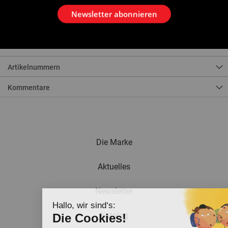
Für Gasrohre der mittleren und schweren Baureihe (nfa 49115 - en
10255).
Newsletter abonnieren
Oberer und unterer Flansch. Winkelform. Formen mit 2.1/2" und 3".
Biegeschuh 3.1/2" und 4". Anpass-Stück für Zylinder.
Verlängerungsstück für Kolben.
Artikelnummern
Kommentare
Die Marke
Aktuelles
Newsletter
Hallo, wir sind‘s:
Katalog
Die Cookies!