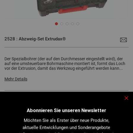
Zum
Anfang
2528 : Abzweig-Set Extrudax®
der
Bildgalerie
springen
Der Spezialbohrer (der auf den Durchmesser eingestellt wird), der
auf eine umsteuerbare Bohrmaschine montiert ist, formt das Loch
vor der Extrusion, damit das Werkzeug eingeführt werden kann...
Mehr Details
Sch
Datenblatt ausdrucken
Bedienungsanleitung
Abonnieren Sie unseren Newsletter
Möchten Sie als Erster über neue Produkte,
aktuelle Entwicklungen und Sonderangebote