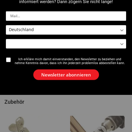
Beschreibung
informiert werden? Dann zögern Sie nicht lange!
Der Spezialbohrer (der auf den Durchmesser eingestellt wird), der
auf eine umsteuerbare Bohrmaschine montiert ist, formt das Loch
vor der Extrusion, damit das Werkzeug eingeführt werden kann. Die
Stanzzange begrenzt den Vorschub des in den Abzweigstutzen
eingeführten Rohrs, damit die Flüssigkeit ungehindert fließen kann.
Das motorbetriebene Abzweig-Set "Extrudax®" (Art.-Nr. 252830)
wird mit einer umsteuerbaren Specialbohrmaschine 230 V – 75
W
0
mit hohem Drehmoment geliefert (Art.-Nr. 753825).
Geliefert in einer Box.
Ich erkläre mich damit einverstanden, den Newsletter zu beziehen und
nehme Kenntnis davon, dass ich ihn jederzeit problemlos abbestellen kann.
Artikelnummern
Newsletter abonnieren
Kommentare
Zubehör