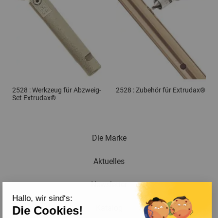
2528 : Werkzeug für Abzweig-
2528 : Zubehör für Extrudax®
Set Extrudax®
Die Marke
Aktuelles
Newsletter
Hallo, wir sind‘s:
Katalog
Die Cookies!