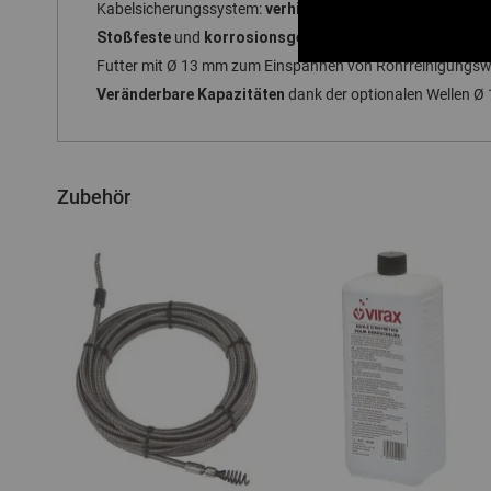
verhindert das Herausspringen
Kabelsicherungssystem:
Stoßfeste
korrosionsgeschützte
und
Kunststofftrommel
Futter mit Ø 13 mm zum Einspannen von Rohrreinigungswe
Veränderbare Kapazitäten
dank der optionalen Wellen Ø
Zubehör