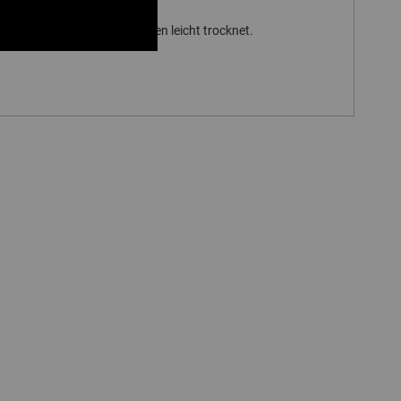
 die Welle nach dem Reinigen leicht trocknet.