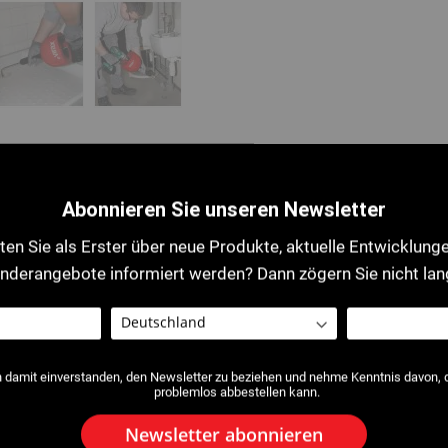
ormationen
Kommentare
Abonnieren Sie unseren Newsletter
 mm, Kabellänge maximal 10 m.
en Sie als Erster über neue Produkte, aktuelle Entwicklung
, für Kanalisationen mit Ø 25-50 mm:
nderangebote informiert werden? Dann zögern Sie nicht lan
r Kanalisation, selbst in Krümmungen und Kniestücken enger Rohre.
ken
.
mit Stahlkern
Spezialstahl,
.
 Verstopfungen.
h damit einverstanden, den Newsletter zu beziehen und nehme Kenntnis davon, da
bei hartnäckigen Verstopfungen
eliefert)
:
problemlos abbestellen kann.
ervorragenden Halt bei der Drehung.
Newsletter abonnieren