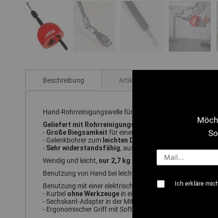
Zum
Anfang
der
Beschreibung
Artikelnummern
+ Inf
Bildgalerie
springen
Hand-Rohrreinigungswelle für Kanalisationen mit Ø25-75
Möcht
Geliefert mit Rohrreinigungswelle Ø 7 mm, Länge 7,5 m
Große Biegsamkeit
schnellen Vorschub
So
-
für einen
in de
leichten Durchdringen von Kniestüc
- Gelenkbohrer zum
Sehr widerstandsfähig
-
, aus vergütetem, hochwertigem 
nur 2,7 kg
Wendig und leicht,
mit Welle.
Benutzung von Hand bei leicht und schnell zu reinigenden
Ich erkläre mic
Benutzung mit einer elektrischen Bohrmaschine (nicht mitg
ohne Werkzeuge
- Kurbel
in einigen Sekunden abnehmbar.
- Sechskant-Adapter in der Mitte der Trommel.
h
- Ergonomischer Griff mit Soft Touch® Beschichtung für