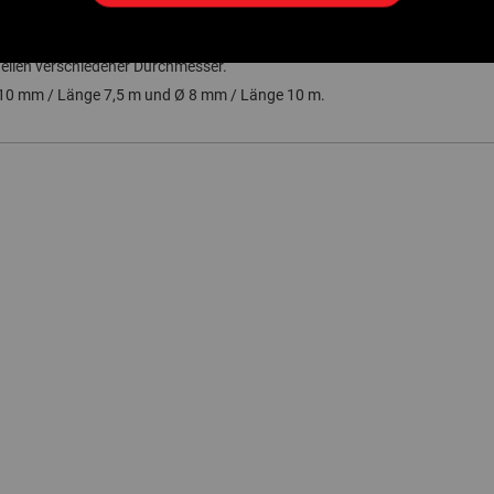
 oder den ungewollten Verlust
des Kabels in der Kanalisation.
 mit großen Öffnungen, damit die verfügbare Wellenlänge sichtbar ist und
llen verschiedener Durchmesser.
 10 mm / Länge 7,5 m und Ø 8 mm / Länge 10 m.