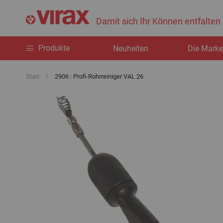
Damit sich Ihr Können entfalten
Produkte
Neuheiten
Die Mark
Start
2906 : Profi-Rohrreiniger VAL 26
Zum
Ende
der
Bildgalerie
springen