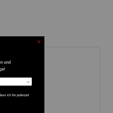
Schließen
en und
ge!
ss ich ihn jederzeit